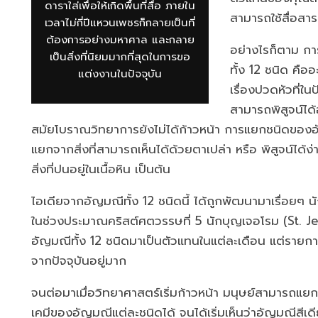
ดาราใส่เพื่อให้เกิดพื้นที่สื่อ ภายใน
สามารถใช้สื่อสาร
เวลาไม่กี่ปีแหวนเพชรก็กลายเป็นที่
ต้องการอย่างมหาศาล และกลาย
อย่างไรก็ตาม กา
เป็นสิ่งที่นิยมมากที่สุดในการขอ
ทั้ง 12 ชนิด คืออ
แต่งงานในปัจจุบัน
เรื่องปวดหัวที่ในป
สามารถพิสูจน์ได้
สมัยโบราณวิทยาการยังไม่ได้ก้าวหน้า การแยกชนิดขอ
แยกจากสิ่งที่สามารถเห็นได้ด้วยตาเปล่า หรือ พิสูจน์ได้ง่
สิ่งที่ปนอยู่ในเนื้อหิน เป็นต้น
ไอเดียจากอัญมณีทั้ง 12 ชนิดนี้ ได้ถูกพัฒนามาเรื่อยๆ นั
ในช่วงประมาณคริสต์ศตวรรษที่ 5 นักบุญเจอโรม (St. Jero
อัญมณีทั้ง 12 ชนิดมาเป็นตัวแทนในแต่ละเดือน แต่รายก
จากปัจจุบันอยู่มาก
จนต่อมาเมื่อวิทยาศาสตร์เริ่มก้าวหน้า มนุษย์สามารถแ
เคมีของอัญมณีแต่ละชนิดได้ จนได้เริ่มเห็นว่าอัญมณีสีเด