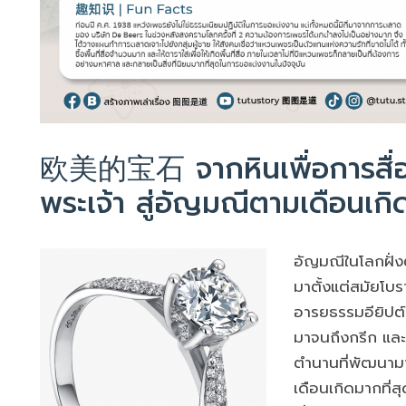
欧美的宝石 จากหินเพื่อการสื่อ
พระเจ้า สู่อัญมณีตามเดือนเกิ
อัญมณีในโลกฝั่งต
มาตั้งแต่สมัยโบร
อารยธรรมอียิปต์ 
มาจนถึงกรีก และโร
ตำนานที่พัฒนาม
เดือนเกิดมากที่ส