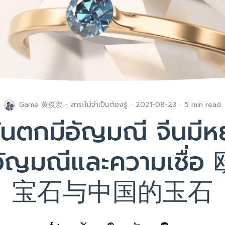
Game 黄俊宏
·
สาระไม่จำเป็นต้องรู้
·
2021-08-23
·
5 min read
ันตกมีอัญมณี จีนมีห
งอัญมณีและความเชื
宝石与中国的玉石