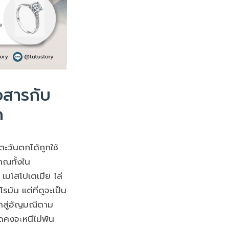
สารกับ
ด
ะวันตกได้ถูกใช้
าณทั้งใน
เมโสโปเตเมีย ไล่
มัน แต่ที่ดูจะเป็น
าสู่อัญมณีตาม
ุดคงจะหนีไม่พ้น