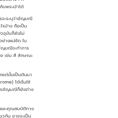
กับพระเจ้าได้
รจะระบุว่าอัญมณี
ะไรบ้าง ถือเป็น
ัจจุบันก็ยังไม่
อย่างแน่ชัด ใน
งอัญมณีจะทำการ
าย เช่น สี ลักษณะ
กแต่นั้นเป็นต้นมา
me) ได้เริ่มใช้
ารอัญมณีก็ยังต่าง
ยกแยะคุณสมบัติทาง
ียวกัน อาจจะเป็น