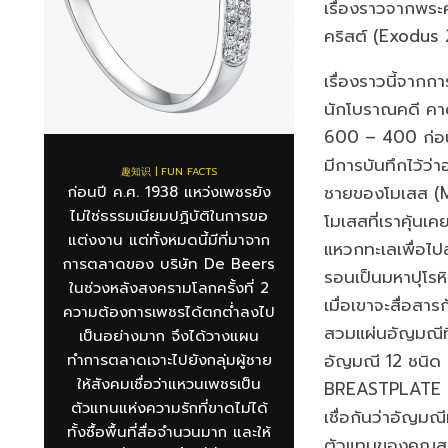
เรื่องราวจากพระค
คริสต์ (Exodus 
เรื่องราวนี้จาก
นักโบราณคดี คาดว
600 – 400 ก่อน
มีการบันทึกไว้ว่
趣知识 | FUN FACTS
ชายของโมเสส (M
ก่อนปี ค.ศ. 1938 แหว่งเพชรยัง
ไม่ใช่ธรรมเนียมปฏิบัติในการขอ
โมเสสที่เราคุ้นเคย
แต่งงาน แต่ทั้งหมดนี้มีที่มาจาก
แหวกทะเลเพื่อไปส
การตลาดของ บริษัท De Beers
รอนเป็นมหาปุโรห
ในช่วงหลังสงครามโลกครั้งที่ 2
เมื่อเขาจะสื่อสาร
ความต้องการเพชรได้ตกต่ำลงไป
สวมแผ่นอัญมณีที
เป็นอย่างมาก จึงได้วางแผน
อัญมณี 12 ชนิด
ทำการตลาดเจาะไปยังกลุ่มผู้ชาย
ให้สังคมเชื่อว่าแหวนเพชรเป็น
BREASTPLATE 
ตัวแทนแห่งความรักที่ขาดไม่ได้
เชื่อกันว่าอัญมณีท
ทั้งซื้อพื้นที่สื่อจำนวนมาก และให้
ตัวแทนของคุณสมบ