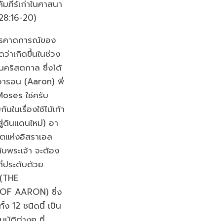
ัมภีร์เก่าในศาสนา
28:16-20)
การคาดการณ์ของ
่าเกิดขึ้นในช่วง
คริสตกาล ซึ่งได้
าอารอน (Aaron) พี่
oses ใช่ครับ
กันในเรื่องใช้ไม้เท้า
ู่ดินแดนใหม่) อา
ิตแห่งอิสราเอล
กับพระเจ้า จะต้อง
่ประดับด้วย
 (THE
OF AARON) ซึ่ง
ั้ง 12 ชนิดนี้ เป็น
ัติต่างๆ ที่