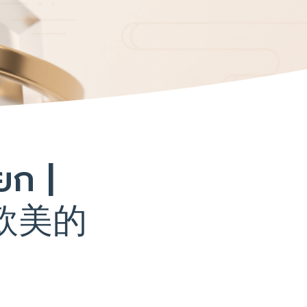
ยก |
่อ 欧美的