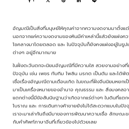
1
อัญมณีเป็นสิ่งที่มนุษย์ให้คุณค่าจากความงดงามมาตั้งแต่
นอกจากแค่ความงดงามของหินมีค่าเหล่านี้แล้วยังแฝงความ
โชคลางมาโดยตลอด และ ในปัจจุบันก็ยังคงแฝงอยู่ในร
ต่างๆ อยู่อีกมากมาย
ในฝั่งตะวันตกจะนิยมอัญมณีที่มีความใส สวยงามอย่างที่เร
ปัจจุบัน เช่น เพชร ทับทิม ไพลิน มรกต เป็นต้น และได้
เชื่อเรื่องอัญมณีตามเดือนเกิด ในขณะที่ฝั่งจีนนิยมหยก
มาเป็นเครื่องหมายของอำนาจ คุณธรรม และ สิ่งมงคลจ
แตกต่างนี้มีข้อสันนิษฐานว่าเกิดจากแร่ต่างๆ ในดินที่แตกต
โบราณ และ การเดินทางค้าขายยังไม่ได้สะดวกแบบในปัจจุ
เราจะมาเล่ากันถึงมีมาของการพัฒนาความเชื่อ ลักษณะ
กับคำศัพท์ภาษาจีนที่เกี่ยวข้องไปด้วยเลย