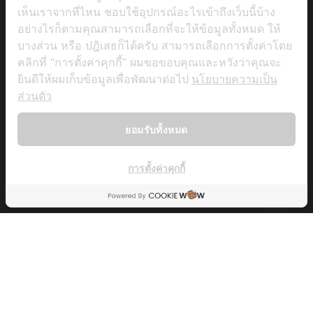
เห็นเราจากที่ไหน ชอบใช้อุปกรณ์อะไรเข้าถึงเว็บนี้บ้าง
อย่างไรก็ตามคุณสามารถเลือกที่จะให้ข้อมูลทั้งหมด ให้
บางส่วน หรือ ปฎิเสธก็ได้ครับ สามารถเลือกการตั้งค่าโดย
คลิกที่ “การตั้งค่าคุกกี้” ผมขอขอบคุณและหวังว่าคุณจะ
ยินดีให้ผมเก็บข้อมูลเพื่อพัฒนาต่อไป
นโยบายความเป็น
ส่วนตัว
Copyright © tutustory.com
ยอมรับทั้งหมด
บทความ
ฝึกภาษาจีน 30 วัน ซีซั่น 3
Videos
เกี่ยวกับเรา
การตั้งค่าคุกกี้
Back To Top
OPEN CH