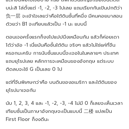
บน่ะสิ ไล่ตั้งแต่ -1, -2, -3 ไปเลย แถมเรียกกันเป้นปกติว่า
负一层 จะเข้าใจเลยว่าคือใต้ดินชั้นที่หนึ่ง มีคนคอยมาสอน
ด้วยว่า B1 จะเทียบแล้วเป็น -1 นะ แบบนี้
ตอนเจอครั้งแรกก็งงไปแปปนึงเหมือนกัน แล้วก็ค่อยเดา
ได้ว่าอ้อ -1 เนี่ยมันคือชั้นใต้ดิน จริงๆ แล้วไม่ใช่แค่ที่จีน
หรอกนะครับ การนับชั้นแบบนี้จะเจอในในหลายๆ ประเทศ
แถบยุโรปเลย หลักการจะเหมือนของอังกฤษ แต่ระบบ
ติดลบจะใช้ G เป็นเลข 0 ไป
แต่ที่จีนพิเศษกว่าคือ บนดินของอเมริกา และใต้ดินของ
ยุโรปมาเจอกัน
นับ 1, 2, 3, 4 และ -1, -2, -3, -4 ไม่มี 0 ก็เลยจะเห็นเวลา
เทียบชั้นเป็นภาษาอังกฤษจะเป็นแบบนี้ 二楼 แปลเป็น
First Floor ก็งงดีนะ