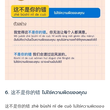
6. 这不是你的错 ไม่ใช่ความผิดของคุณ
这不是你的错 zhè bùshì nǐ de cuò ไม่ใช่ความผิดของ