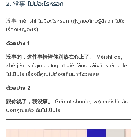
2. 没事 ไม่มีอะไรหรอก
没事 méi shì ไม่มีอะไรหรอก (ผู้ถูกขอโทษรู้สึกว่า ไม่ใช่
เรื่องใหญ่อะไร)
ตัวอย่าง 1
没事的，这件事情请你别放在心上了。
Méishì de,
zhè jiàn shìqíng qǐng nǐ bié fàng zàixīn shàng le.
ไม่เป็นไร เรื่องนี้คุณไม่ต้องเก็บมากังวลเลย
ตัวอย่าง 2
跟你说了，我没事。
Gēn nǐ shuōle, wǒ méishì. ฉัน
บอกคุณแล้ว ฉันไม่เป็นไร