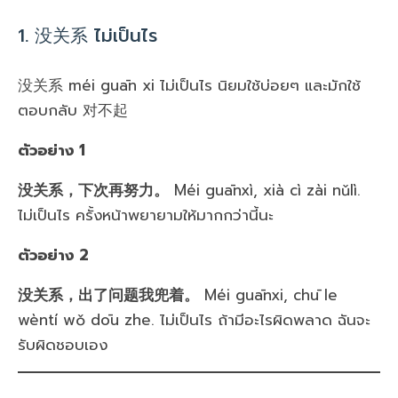
1. 没关系 ไม่เป็นไร
没关系 méi guān xi ไม่เป็นไร นิยมใช้บ่อยๆ และมักใช้
ตอบกลับ 对不起
ตัวอย่าง 1
没关系，下次再努力。
Méi guānxì, xià cì zài nǔlì.
ไม่เป็นไร ครั้งหน้าพยายามให้มากกว่านี้นะ
ตัวอย่าง 2
没关系，出了问题我兜着。
Méi guānxi, chū le
wèntí wǒ dōu zhe. ไม่เป็นไร ถ้ามีอะไรผิดพลาด ฉันจะ
รับผิดชอบเอง