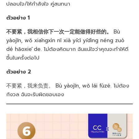
ปลอบใจ/ให้กำลังใจ คู่สนทนา
ตัวอย่าง 1
不要紧，我相信你下一次一定能做得好些的。
Bù
yàojǐn, wǒ xiāngxìn nǐ xià yīcì yīdìng néng zuò
dé hǎoxiē de. ไม่ต้องคิดมาก ฉันแน่ใจว่าคุณจะทำให้ดี
ขึ้นในครั้งต่อไป
ตัวอย่าง 2
不要紧，我来负责。 Bù yàojǐn, wǒ lái fùzé. ไม่ต้อง
กังวล ฉันจะรับผิดชอบเอง