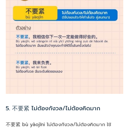
5. 不要紧 ไม่ต้องกังวล/ไม่ต้องคิดมาก
不要紧 bù yàojǐni ไม่ต้องกังวล/ไม่ต้องคิดมาก ใช้