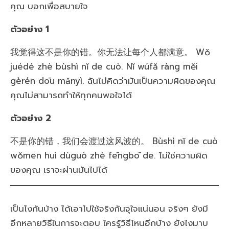
คุณ บอกเพื่อสบายใจ
ตัวอย่าง 1
我觉得这不是你的错。你无法让每个人都满意。 Wǒ
juédé zhè bùshì nǐ de cuò. Nǐ wúfǎ ràng měi
gèrén dōu mǎnyì. ฉันไม่คิดว่ามันเป็นความผิดของคุณ
คุณไม่สามารถทำให้ทุกคนพอใจได้
ตัวอย่าง 2
不是你的错，我们会渡过这风波的。 Bùshì nǐ de cuò
wǒmen huì dùguò zhè fēngbō de. ไม่ใช่ความผิด
ของคุณ เราจะผ่านมันไปได้
เป็นไงกันบ้าง ได้เอาไปใช้จริงกันจุใจแน่นอน จริงๆ ยังมี
อีกหลายวิธีในการจะตอบ ใครรู้วิธีไหนอีกบ้าง ยังไงมาบ