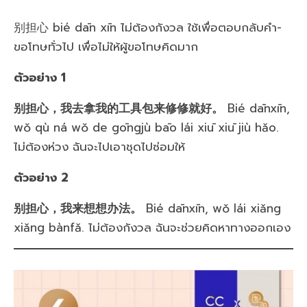
别担心 bié dān xīn ไม่ต้องกังวล ใช้เพื่อตอบกลับคำ-
ขอโทษทั่วไป เพื่อไม่ให้ผู้ขอโทษคิดมาก
ตัวอย่าง 1
别担心，我去拿我的工具包来修修就好。
Bié dānxīn,
wǒ qù ná wǒ de gōngjù bāo lái xiū xiū jiù hǎo.
ไม่ต้องห่วง ฉันจะไปเอาชุดไปซ่อมให้
ตัวอย่าง 2
别担心，我来想想办法。
Bié dānxīn, wǒ lái xiǎng
xiǎng bànfǎ. ไม่ต้องกังวล ฉันจะช่วยคิดหาทางออกเอง