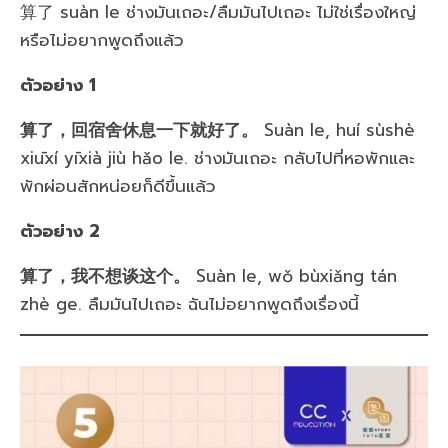
算了 suàn le ช่างมันเถอะ/ลืมมันไปเถอะ ไม่ใช่เรื่องใหญ่
หรือไม่อยากพูดถึงแล้ว
ตัวอย่าง 1
算了，回宿舍休息一下就好了。
Suàn le, huí sùshè
xiūxí yīxià jiù hǎo le. ช่างมันเถอะ กลับไปที่หอพักและ
พักผ่อนสักหน่อยก็ดีขึ้นแล้ว
ตัวอย่าง 2
算了，我不想谈这个。
Suàn le, wǒ bùxiǎng tán
zhè ge. ลืมมันไปเถอะ ฉันไม่อยากพูดถึงเรื่องนี้