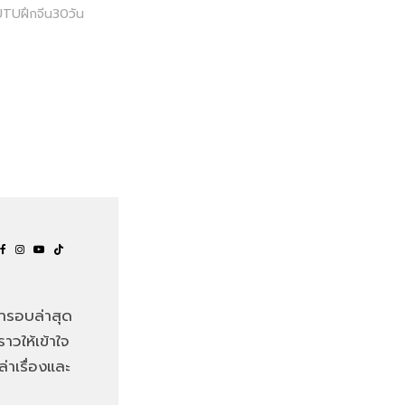
UTUฝึกจีน30วัน
มารอบล่าสุด
าวให้เข้าใจ
าเรื่องและ