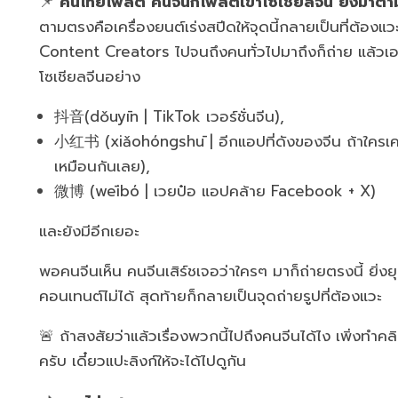
📌
คนไทยโพสต์ คนจีนก็โพสต์เข้าโซเชียลจีน ยิ่งมาตา
ตามตรงคือเครื่องยนต์เร่งสปีดให้จุดนี้กลายเป็นที่ต้องแวะ
Content Creators ไปจนถึงคนทั่วไปมาถึงก็ถ่าย แล้ว
โซเชียลจีนอย่าง
抖音(dǒuyīn | TikTok เวอร์ชั่นจีน),
小红书 (xiǎohóngshū | อีกแอปที่ดังของจีน ถ้าใครเ
เหมือนกันเลย),
微博 (wēibó | เวยป๋อ แอปคล้าย Facebook + X)
และยังมีอีกเยอะ
พอคนจีนเห็น คนจีนเสิร์ชเจอว่าใครๆ มาก็ถ่ายตรงนี้ ยิ่งยุ
คอนเทนต์ไม่ได้ สุดท้ายก็กลายเป็นจุดถ่ายรูปที่ต้องแวะ
🚨 ถ้าสงสัยว่าแล้วเรื่องพวกนี้ไปถึงคนจีนได้ไง เพิ่งทำคล
ครับ เดี๋ยวแปะลิงก์ให้จะได้ไปดูกัน