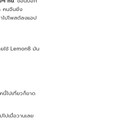
มๆ กัน
: ข้อนี้บอก
 คนจีนยิ่ง
เอาไปโพสต์ลงแอป
คยใช้ Lemon8 มัน
คนี้ไปเที่ยวก็ขาด
ิปไปเมื่อวานเลย