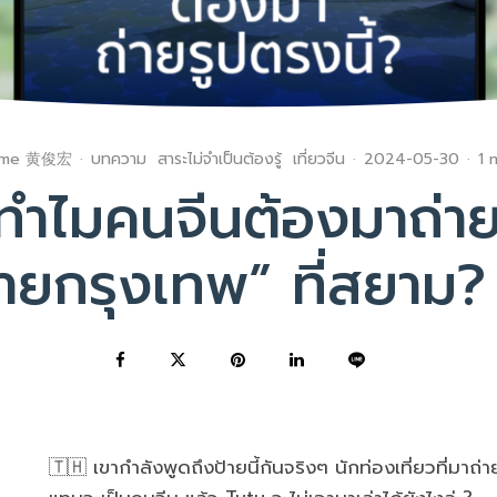
me 黄俊宏
·
บทความ
สาระไม่จำเป็นต้องรู้
เที่ยวจีน
·
2024-05-30
·
1 
ทำไมคนจีนต้องมาถ่าย
้ายกรุงเทพ” ที่สยาม?
🇹🇭 เขากำลังพูดถึงป้ายนี้กันจริงๆ นักท่องเที่ยวที่มาถ่า