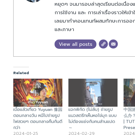
หยุดๆ จนมารอบล่าสุดเรียนต่อเนื่อง
การใช้งาน และ การเล่าเรื่องราวให้เข้
เลยมาทำคอนเทนท์ผสมทักษะการออกแบ
และภาษา
View all posts
Related
เบื่อแล้วเที่ยว Yuyuan 豫园
แจกพิกัด (ไม่ลับ) ถ่ายรูป
中国
ตอนกลางวัน หนีไปถ่ายรูป
แนวสตรีทเห็นหอไข่มุก แบบ
么办？ | 
ไฟสวยๆ ตอนกลางคืนกันดี
ไม่ต้องแย่งกับคนล้านแปด
| TUTU
กว่า
～
Prese
2024-01-25
2024-02-29
2024