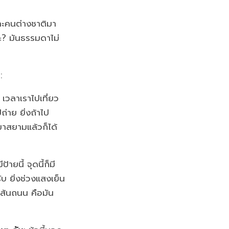
และคนต่างชาติมา
ะ? มันธรรมดาไม่
:
: เวลาเราไปเที่ยว
่าย ยิ่งถ้าไป
มาสยามแล้วก็ได้
ีป้ายนี้ จุดนี้ก็มี
บ ยิ่งช่วงแสงเย็น
เส้นถนน คือมัน