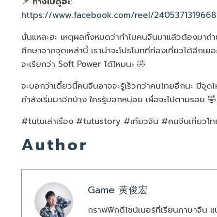
📌
ทางไปดูฮะ
:
https://www.facebook.com/reel/240537131966
นั่นแหละฮะ เหตุผลทั้งหมดว่าทำไมคนจีนมาแล้วต้องมาถ่าย
ศึกษาจากจุดเหล่านี้ เราน่าจะโปรโมทที่ท่องเที่ยวได้อีกเย
จะเรียกว่า Soft Power ได้ไหมนะ 🤣
จะบอกว่าเดี๋ยวนี้คนจีนอาจจะรู้เร็วกว่าคนไทยอีกนะ มีจุดไหน
กำลังเริ่มมาอีกบ้าง ใครรู้บอกหน่อย เผื่อจะไปตามรอย 🤣
#tutuเล่าเรื่อง #tutustory #เที่ยวจีน #คนจีนเที่ยวไท
Author
Game 黄俊宏
กราฟฟิกดีไซน์เนอร์ที่เรียนภาษาจีน 