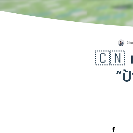
Ga
🇨🇳 
“ป