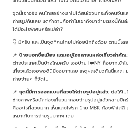
แทบจะเป็นคนจีน แล้ว Tutu จะไม่เอามาเล่าได้ยังไงล่ะ?
จุดนี้เอาจริง คนไทยอย่างเราไม่ได้สนใจจนกระทั่งคนจีน
ถ่ายรูปกันเลย แต่คำถามคือทำไมเขาถึงมาถ่ายตรงนี้กันล่
ได้มีอะไรพิเศษหรือเปล่า?
👇 มีครับ และเป็นจุดที่คนไทยไม่ค่อยนึกถึงด้วย ตามนี้เลย
📌
ป้ายบอกชื่อเมือง แถมอยู่ใจกลางแหล่งเที่ยวสำคัญ
ต่างประเทศเป็นบ้างไหมครับ เจอป้าย I❤️NY ก็อยากเข้าไปถ
เที่ยวแล้วเจอพอดีนี่ยิ่งอยากเลย เหตุผลเดียวกันนี่แหละ 
ถ่ายง่ายๆ ก็จัดไป
📌
จุดนี้มีการออกแบบที่สวยให้ถ่ายรูปอยู่แล้ว
: ต่อให้ไม่ม
ช่างภาพหรือนักท่องเที่ยวมาคอยถ่ายรูปอยู่แล้วหลายปีครั
คืออะไรที่สวยมาก เห็นแสงไฟรถ ป้าย MBK ท้องฟ้าไล่สี 
เหมาะกับการถ่ายรูปมากๆ เลย