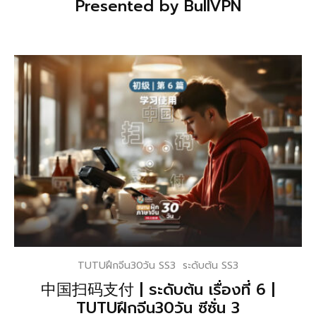
Presented by BullVPN
TUTUฝึกจีน30วัน SS3
ระดับต้น SS3
中国扫码支付 | ระดับต้น เรื่องที่ 6 |
TUTUฝึกจีน30วัน ซีซั่น 3