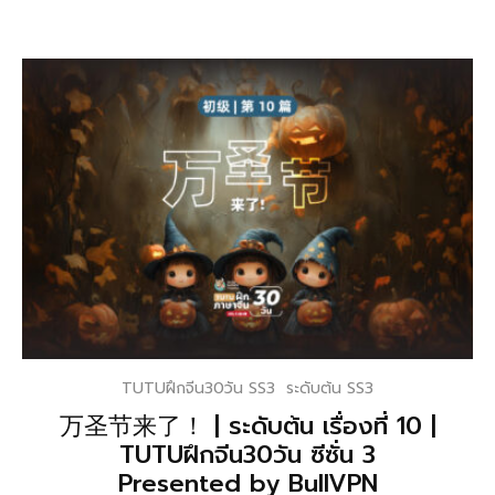
TUTUฝึกจีน30วัน SS3
ระดับต้น SS3
万圣节来了！ | ระดับต้น เรื่องที่ 10 |
TUTUฝึกจีน30วัน ซีซั่น 3
Presented by BullVPN