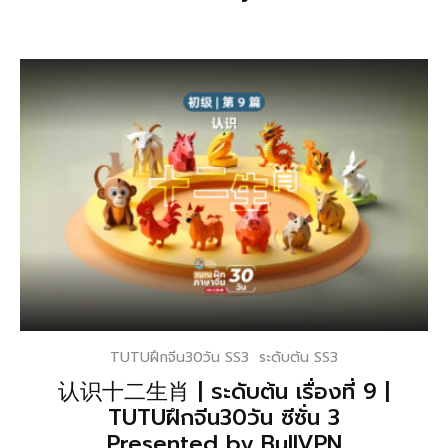
TUTUฝึกจีน30วัน SS3
ระดับต้น SS3
认识十二生肖 | ระดับต้น เรื่องที่ 9 |
TUTUฝึกจีน30วัน ซีซั่น 3
Presented by BullVPN