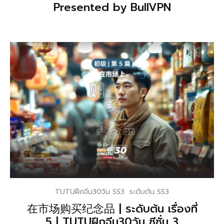
Presented by BullVPN
TUTUฝึกจีน30วัน SS3
ระดับต้น SS3
在市场购买纪念品 | ระดับต้น เรื่องที่
5 | TUTUฝึกจีน30วัน ซีซั่น 3