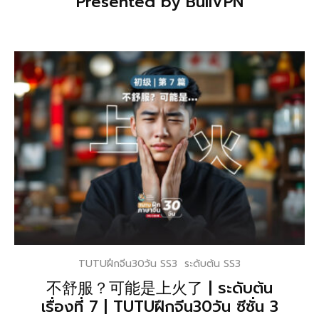
Presented by BullVPN
TUTUฝึกจีน30วัน SS3
ระดับต้น SS3
不舒服？可能是上火了 | ระดับต้น
เรื่องที่ 7 | TUTUฝึกจีน30วัน ซีซั่น 3