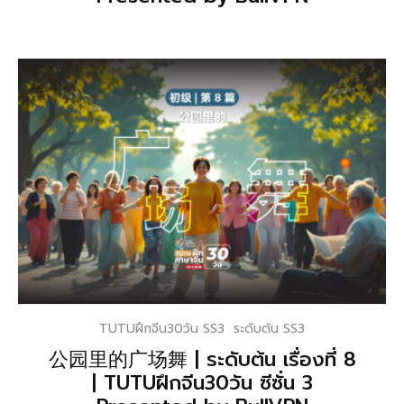
TUTUฝึกจีน30วัน SS3
ระดับต้น SS3
公园里的广场舞 | ระดับต้น เรื่องที่ 8
| TUTUฝึกจีน30วัน ซีซั่น 3