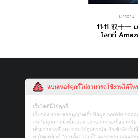
บทความ
11•11 双十一 มห
โลกที่ Amaz
แบนเนอร์คุกกี้ไม่สามารถใช้งานได้ในข
เว็บไซต์นี้ใช้คุกกี้
เว็บของเราจะขออนุญาตเก็บข้อมูล cookie ของคุณ
สมกับคุณมากยิ่งขึ้น และ จะรบกวนขอเผื่อสำหร
เห็นเราจากที่ไหน ชอบใช้อุปกรณ์อะไรเข้าถึงเว็บน
ค่าโดยคลิกที่ “การตั้งค่าคุกกี้” ผมขอขอบคุณและห