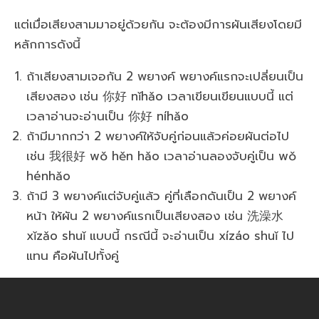
แต่เมื่อเสียงสามมาอยู่ด้วยกัน จะต้องมีการผันเสียงโดยมี
หลักการดังนี้
ถ้าเสียงสามเจอกัน 2 พยางค์ พยางค์แรกจะเปลี่ยนเป็น
เสียงสอง เช่น 你好 nǐhǎo เวลาเขียนเขียนแบบนี้ แต่
เวลาอ่านจะอ่านเป็น 你好 níhǎo
ถ้ามีมากกว่า 2 พยางค์ให้จับคู่ก่อนแล้วค่อยผันต่อไป
เช่น 我很好 wǒ hěn hǎo เวลาอ่านลองจับคู่เป็น wǒ
hénhǎo
ถ้ามี 3 พยางค์แต่จับคู่แล้ว คู่ที่เลือกดันเป็น 2 พยางค์
หน้า ให้ผัน 2 พยางค์แรกเป็นเสียงสอง เช่น 洗澡水
xǐzǎo shuǐ แบบนี้ กรณีนี้ จะอ่านเป็น xízáo shuǐ ไป
แทน คือผันไปทั้งคู่