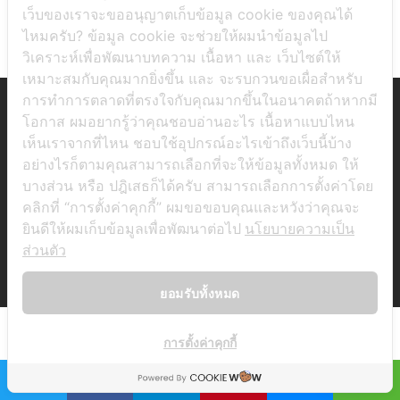
เว็บของเราจะขออนุญาตเก็บข้อมูล cookie ของคุณได้
แต่เมื่อไปนำหน้าเสียงสี่ด้วยกัน จะเปลี่ยนเป็นเสียงสอง
ไหมครับ? ข้อมูล cookie จะช่วยให้ผมนำข้อมูลไป
แทน เช่น 不用 จาก bùyòng จะอ่านเป็น búyòng
วิเคราะห์เพื่อพัฒนาบทความ เนื้อหา และ เว็บไซต์ให้
เหมาะสมกับคุณมากยิ่งขึ้น และ จะรบกวนขอเผื่อสำหรับ
การทำการตลาดที่ตรงใจกับคุณมากขึ้นในอนาคตถ้าหากมี
โอกาส ผมอยากรู้ว่าคุณชอบอ่านอะไร เนื้อหาแบบไหน
เห็นเราจากที่ไหน ชอบใช้อุปกรณ์อะไรเข้าถึงเว็บนี้บ้าง
อย่างไรก็ตามคุณสามารถเลือกที่จะให้ข้อมูลทั้งหมด ให้
บางส่วน หรือ ปฎิเสธก็ได้ครับ สามารถเลือกการตั้งค่าโดย
คลิกที่ “การตั้งค่าคุกกี้” ผมขอขอบคุณและหวังว่าคุณจะ
ยินดีให้ผมเก็บข้อมูลเพื่อพัฒนาต่อไป
นโยบายความเป็น
ส่วนตัว
ยอมรับทั้งหมด
การตั้งค่าคุกกี้
OPEN CH