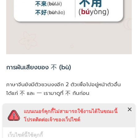
การผันเสียงของ 不 (bù)
ภาษาจีนยังมีตัวชวนงงอีก 2 ตัวเพื่อไปอยู่หน้าตัวอื่น
ได้แก่ 不 และ 一 เรามาดูที่ 不 กันก่อน
不 โดยปกติจะออกเสียงว่า bù เป็นเสียงสี่ หรือ 去声 ซึ่ง
แบนเนอร์คุกกี้ไม่สามารถใช้งานได้ในขณะนี้
เมื่อไปอยู่หน้าเสียงหนึ่ง สอง หรือ สามก็ยังเหมือนเดิม
โปรดติดต่อเจ้าของเว็ปไซต์
เช่น 不高 (bùgāo)、不来 (bùlái)、不好 (bùhǎo)
เป็นต้น
เว็บไซต์นี้ใช้คุกกี้