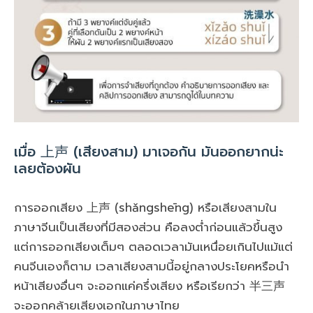
เมื่อ 上声 (เสียงสาม) มาเจอกัน มันออกยากน่ะ
เลยต้องผัน
การออกเสียง 上声 (shǎngshēng) หรือเสียงสามใน
ภาษาจีนเป็นเสียงที่มีสองส่วน คือลงต่ำก่อนแล้วขึ้นสูง
แต่การออกเสียงเต็มๆ ตลอดเวลามันเหนื่อยเกินไปแม้แต่
คนจีนเองก็ตาม เวลาเสียงสามนี้อยู่กลางประโยคหรือนำ
หน้าเสียงอื่นๆ จะออกแค่ครึ่งเสียง หรือเรียกว่า 半三声
จะออกคล้ายเสียงเอกในภาษาไทย