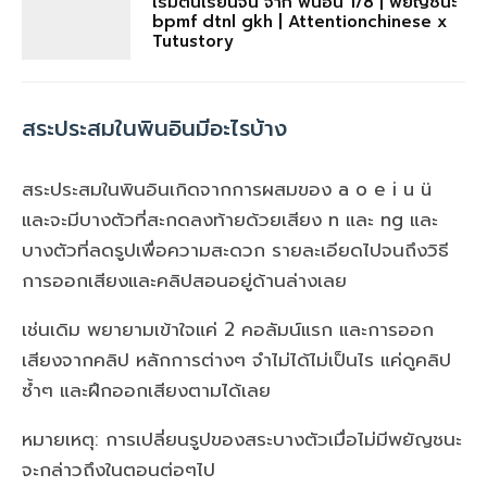
เริ่มต้นเรียนจีน จาก พินอิน 1/8 | พยัญชนะ
bpmf dtnl gkh | Attentionchinese x
Tutustory
สระประสมในพินอินมีอะไรบ้าง
สระประสมในพินอินเกิดจากการผสมของ a o e i u ü
และจะมีบางตัวที่สะกดลงท้ายด้วยเสียง n และ ng และ
บางตัวที่ลดรูปเพื่อความสะดวก รายละเอียดไปจนถึงวิธี
การออกเสียงและคลิปสอนอยู่ด้านล่างเลย
เช่นเดิม พยายามเข้าใจแค่ 2 คอลัมน์แรก และการออก
เสียงจากคลิป หลักการต่างๆ จำไม่ได้ไม่เป็นไร แค่ดูคลิป
ซ้ำๆ และฝึกออกเสียงตามได้เลย
หมายเหตุ: การเปลี่ยนรูปของสระบางตัวเมื่อไม่มีพยัญชนะ
จะกล่าวถึงในตอนต่อๆไป