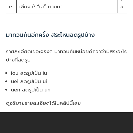
e
เสียง ê “เอ” ตามมา
ɛ
มาทวนกันอีกครั้ง สระไหนลดรูปบ้าง
รายละเอียดเยอะจริงๆ มาทวนกันหน่อยดีกว่าว่ามีสระอะไร
บ้างที่ลดรูป
iou ลดรูปเป็น iu
uei ลดรูปเป็น ui
uen ลดรูปเป็น un
ดูอธิบายรายละเอียดได้ในคลิปนี้เลย