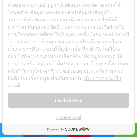
เว็บของเราจะขออนุญาตเก็บข้อมูล cookie ของคุณได้
ไหมครับ? ข้อมูล cookie จะช่วยให้ผมนำข้อมูลไป
วิเคราะห์เพื่อพัฒนาบทความ เนื้อหา และ เว็บไซต์ให้
เหมาะสมกับคุณมากยิ่งขึ้น และ จะรบกวนขอเผื่อสำหรับ
การทำการตลาดที่ตรงใจกับคุณมากขึ้นในอนาคตถ้าหากมี
โอกาส ผมอยากรู้ว่าคุณชอบอ่านอะไร เนื้อหาแบบไหน
เห็นเราจากที่ไหน ชอบใช้อุปกรณ์อะไรเข้าถึงเว็บนี้บ้าง
อย่างไรก็ตามคุณสามารถเลือกที่จะให้ข้อมูลทั้งหมด ให้
Game 黄俊宏
บางส่วน หรือ ปฎิเสธก็ได้ครับ สามารถเลือกการตั้งค่าโดย
คลิกที่ “การตั้งค่าคุกกี้” ผมขอขอบคุณและหวังว่าคุณจะ
ยินดีให้ผมเก็บข้อมูลเพื่อพัฒนาต่อไป
นโยบายความเป็น
กราฟฟิกดีไซน์เนอร์ที่เรียนภาษาจีน แบบ
ส่วนตัว
เรียนๆหยุดๆ จนมารอบล่าสุดเรียนต่อเนื่อง
แล้ว สนใจภาษา การใช้งาน และ การเล่าเรื่อง
ยอมรับทั้งหมด
ราวให้เข้าใจง่ายด้วยภาพ เลยมาทำคอนเทนท์
ผสมทักษะการออกแบบ เล่าเรื่องและภาษา
การตั้งค่าคุกกี้
OPEN CH