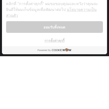
คลิกที่ “การตั้งค่าคุกกี้” ผมขอขอบคุณและหวังว่าคุณจะ
ยินดีให้ผมเก็บข้อมูลเพื่อพัฒนาต่อไป
นโยบายความเป็น
ส่วนตัว
Copyright © tutustory.com
บทความ
ฝึกภาษาจีน 30 วัน ซีซั่น 3
Videos
เกี่ยวกับเรา
ยอมรับทั้งหมด
Back To Top
การตั้งค่าคุกกี้
OPEN
CHATY