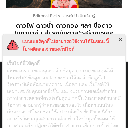
Editorial Picks
สาระไม่จำเป็นต้องรู้
ดาวไฟ ดาวน้ำ ดาวทอง ฯลฯ ชื่อดาว
ในภาษาจีน สู่แรงบันดาลใจสร้างเซเลอ
ร์มูน
แบนเนอร์คุกกี้ไม่สามารถใช้งานได้ในขณะนี้
โปรดติดต่อเจ้าของเว็ปไซต์
เว็บไซต์นี้ใช้คุกกี้
เว็บของเราจะขออนุญาตเก็บข้อมูล cookie ของคุณได้
ไหมครับ? ข้อมูล cookie จะช่วยให้ผมนำข้อมูลไป
วิเคราะห์เพื่อพัฒนาบทความ เนื้อหา และ เว็บไซต์ให้
เหมาะสมกับคุณมากยิ่งขึ้น และ จะรบกวนขอเผื่อสำหรับ
การทำการตลาดที่ตรงใจกับคุณมากขึ้นในอนาคตถ้าหากมี
โอกาส ผมอยากรู้ว่าคุณชอบอ่านอะไร เนื้อหาแบบไหน
เห็นเราจากที่ไหน ชอบใช้อุปกรณ์อะไรเข้าถึงเว็บนี้บ้าง
อย่างไรก็ตามคุณสามารถเลือกที่จะให้ข้อมูลทั้งหมด ให้
บางส่วน หรือ ปฎิเสธก็ได้ครับ สามารถเลือกการตั้งค่าโดย