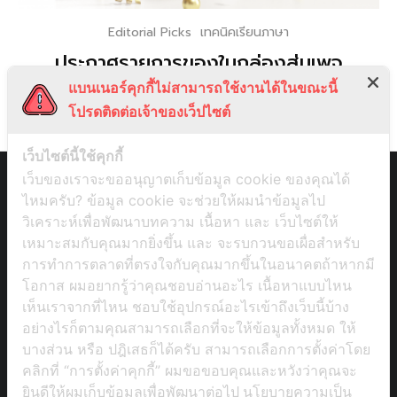
Editorial Picks
เทคนิคเรียนภาษา
ประกาศรายการของในกล่องสุ่มเพจ
ภาษาจีน Bhuurich x Tutustory
แบนเนอร์คุกกี้ไม่สามารถใช้งานได้ในขณะนี้
โปรดติดต่อเจ้าของเว็ปไซต์
เว็บไซต์นี้ใช้คุกกี้
เว็บของเราจะขออนุญาตเก็บข้อมูล cookie ของคุณได้
ไหมครับ? ข้อมูล cookie จะช่วยให้ผมนำข้อมูลไป
วิเคราะห์เพื่อพัฒนาบทความ เนื้อหา และ เว็บไซต์ให้
เหมาะสมกับคุณมากยิ่งขึ้น และ จะรบกวนขอเผื่อสำหรับ
การทำการตลาดที่ตรงใจกับคุณมากขึ้นในอนาคตถ้าหากมี
โอกาส ผมอยากรู้ว่าคุณชอบอ่านอะไร เนื้อหาแบบไหน
เห็นเราจากที่ไหน ชอบใช้อุปกรณ์อะไรเข้าถึงเว็บนี้บ้าง
อย่างไรก็ตามคุณสามารถเลือกที่จะให้ข้อมูลทั้งหมด ให้
บางส่วน หรือ ปฎิเสธก็ได้ครับ สามารถเลือกการตั้งค่าโดย
คลิกที่ “การตั้งค่าคุกกี้” ผมขอขอบคุณและหวังว่าคุณจะ
ยินดีให้ผมเก็บข้อมูลเพื่อพัฒนาต่อไป
นโยบายความเป็น