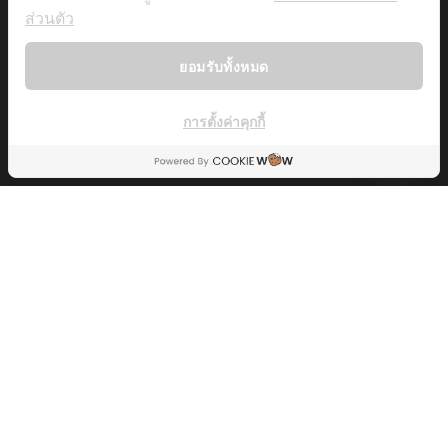
ส่วนตัว
Copyright © tutustory.com
บทความ
ฝึกภาษาจีน 30 วัน ซีซั่น 3
Videos
เกี่ยวกับเรา
ยอมรับทั้งหมด
Back To Top
การตั้งค่าคุกกี้
OPEN
CHATY