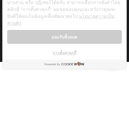
บางส่วน หรือ ปฎิเสธก็ได้ครับ สามารถเลือกการตั้งค่าโดย
คลิกที่ “การตั้งค่าคุกกี้” ผมขอขอบคุณและหวังว่าคุณจะ
Copyright © tutustory.com
ยินดีให้ผมเก็บข้อมูลเพื่อพัฒนาต่อไป
นโยบายความเป็น
ส่วนตัว
บทความ
ฝึกภาษาจีน 30 วัน ซีซั่น 3
Videos
เกี่ยวกับเรา
ยอมรับทั้งหมด
Back To Top
การตั้งค่าคุกกี้
OPEN CH