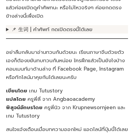
แล้วค่อยเปิดดูคำศัพทนะ หรือไม่ไหวจริงๆ ค่อยกดตรง
ข้างล่างนี้เพื่อเปิด
📌 生词 | คำศัพท์ กดเปิดตรงนี้ได้เลย
อย่าลืมกลับมาอ่านทวนกันด้วยนะ เรียนภาษาจีนด้วยตัว
เองก็ต้องขยันทบทวนกันหน่อย ใครฝึกแล้วเป็นยังไงบ้าง
คอมเมนท์มาด้านล่าง ที่ Facebook Page, Instagram
หรือทักไลน์มาคุยกันได้เลยนะครับ
เขียนโดย
เกม Tutustory
แปลโดย
ครูพี่ลี่ จาก Angbaoacademy
พิสูจน์อักษรโดย
ครูพี่นิว จาก Krupnewsornjeen และ
เกม Tutustory
สนใจแจ้งเตือนเมื่อบทความออกใหม่ แอดไลน์ที่ปุ่มนี้ได้เลย