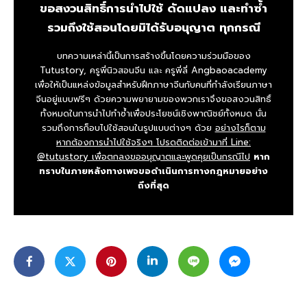
ขอสงวนสิทธิ์การนำไปใช้ ดัดแปลง และทำซ้ำ
รวมถึงใช้สอนโดยมิได้รับอนุญาต ทุกกรณี
บทความเหล่านี้เป็นการสร้างขึ้นโดยความร่วมมือของ
Tutustory, ครูพี่นิวสอนจีน และ ครูพี่ลี่ Angbaoacademy
เพื่อให้เป็นแหล่งข้อมูลสำหรับฝึกภาษาจีนกับคนที่กำลังเรียนภาษา
จีนอยู่แบบฟรีๆ ด้วยความพยายามของพวกเราจึงขอสงวนสิทธิ์
ทั้งหมดในการนำไปทำซ้ำเพื่อประโยชน์เชิงพาณิชย์ทั้งหมด นั่น
รวมถึงการก็อบไปใช้สอนในรูปแบบต่างๆ ด้วย
อย่างไรก็ตาม
หากต้องการนำไปใช้จริงๆ โปรดติดต่อเข้ามาที่ Line:
@tutustory เพื่อตกลงขออนุญาตและพูดคุยเป็นกรณีไป
หาก
ทราบในภายหลังทางเพจขอดำเนินการทางกฎหมายอย่าง
ถึงที่สุด