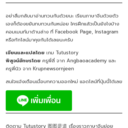
อย่าลืมกลับมาอ่านทวนกันด้วยนะ เรียนภาษาจีนด้วยตัว
เองก็ต้องขยันทบทวนกันหน่อย ใครฝึกแล้วเป็นยังไงบ้าง
คอมเมนท์มาด้านล่าง ที่ Facebook Page, Instagram
หรือทักไลน์มาคุยกันได้เลยนะครับ
เขียนและแปลโดย
เกม Tutustory
พิสูจน์อักษรโดย
ครูพี่ลี่ จาก Angbaoacademy และ
ครูพี่นิว จาก Krupnewsornjeen
สนใจแจ้งเตือนเมื่อบทความออกใหม่ แอดไลน์ที่ปุ่มนี้ได้เลย
ติดตาม Tutustory 图图是道 เรื่องราวภาษาจีนย่อย