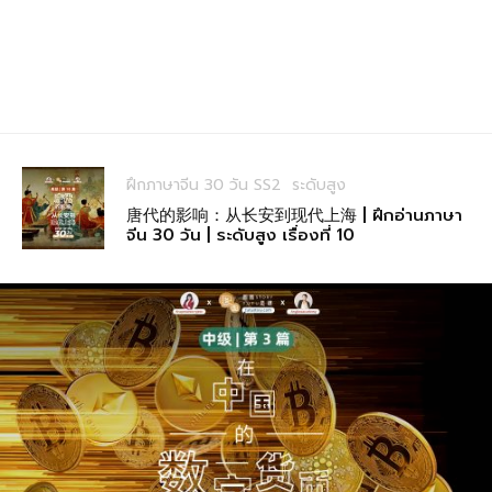
ฝึกภาษาจีน 30 วัน SS2
ระดับสูง
唐代的影响：从长安到现代上海 | ฝึกอ่านภาษา
จีน 30 วัน | ระดับสูง เรื่องที่ 10