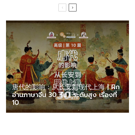
唐代的影响：从长安到现代上海 | ฝึก
อ่านภาษาจีน 30 วัน | ระดับสูง เรื่องที่
10